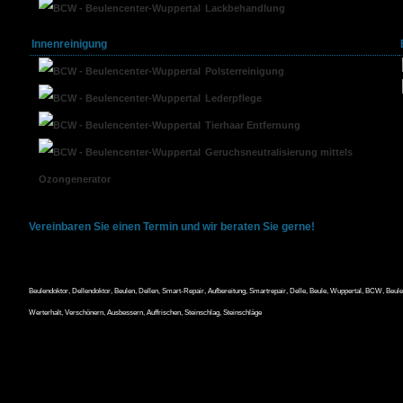
Lackbehandlung
Innenreinigung
Polsterreinigung
Lederpflege
Tierhaar Entfernung
Geruchsneutralisierung mittels
Ozongenerator
Vereinbaren Sie einen Termin und wir beraten Sie gerne!
Beulendoktor, Dellendoktor, Beulen, Dellen, Smart-Repair, Aufbereitung, Smartrepair, Delle, Beule, Wuppertal, BCW, Beulen
Werterhalt, Verschönern, Ausbessern, Auffrischen, Steinschlag, Steinschläge