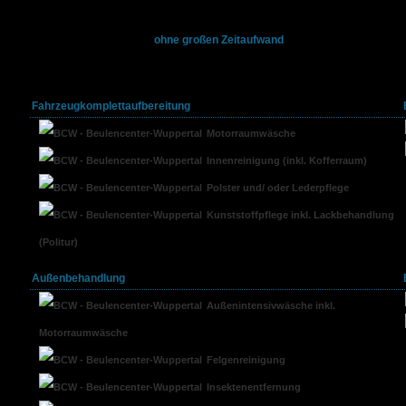
Viele Autoliebhaber freut es sehr, wenn sie Ihr sauberes, glänzendes und 
Um Ihnen diese Freude -
ohne großen Zeitaufwand
- zu bereiten, können Si
Fachpersonal in Anspruch nehmen.
Fahrzeugkomplettaufbereitung
Motorraumwäsche
Innenreinigung (inkl. Kofferraum)
Polster und/ oder Lederpflege
Kunststoffpflege inkl. Lackbehandlung
(Politur)
Außenbehandlung
Außenintensivwäsche inkl.
Motorraumwäsche
Felgenreinigung
Insektenentfernung