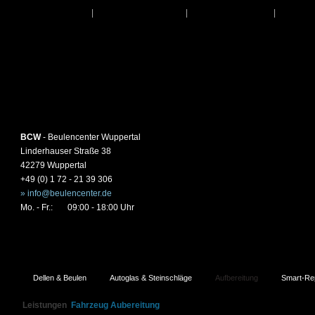
Startseite
|
Leistungen
|
Über Uns
|
Kon
BCW
- Beulencenter Wuppertal
Linderhauser Straße 38
42279 Wuppertal
+49 (0) 1 72 - 21 39 306
» info@beulencenter.de
Mo. - Fr.:
09:00 - 18:00 Uhr
Dellen & Beulen
Autoglas & Steinschläge
Aufbereitung
Smart-Re
Leistungen
Fahrzeug Aubereitung