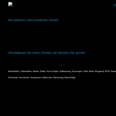
S
Das besondere an Smart-Repair ist, dass keinerlei Teile abmontiert werden 
Ein weiterer entscheidener Vorteil
Da der Originallack weitesgehend erhalten bleibt, gibt es keinerlei sichtbare
Smart-Repair ist die kosten- und zeitgünstige Alternative zu Lackierbetriebe
Der Lack ist nach dieser kurzen Zeit voll ausgehärtet und Sie können sofort
Vereinbaren Sie einen Termin, wir beraten Sie gerne!
Beulendoktor, Dellendoktor, Beulen, Dellen, Smart-Repair, Aufbereitung, Smartrepair, Delle, Beule, Wuppertal, BCW, Beulen
Werterhalt, Verschönern, Ausbessern, Auffrischen, Steinschlag, Steinschläge