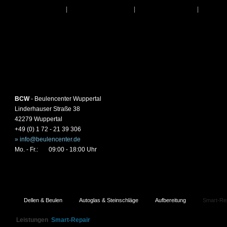
Startseite
|
Leistungen
|
Über Uns
|
Kon
BCW
- Beulencenter Wuppertal
Linderhauser Straße 38
42279 Wuppertal
+49 (0) 1 72 - 21 39 306
» info@beulencenter.de
Mo. - Fr.:
09:00 - 18:00 Uhr
Dellen & Beulen
Autoglas & Steinschläge
Aufbereitung
Smart-Re
Leistungen
Smart-Repair